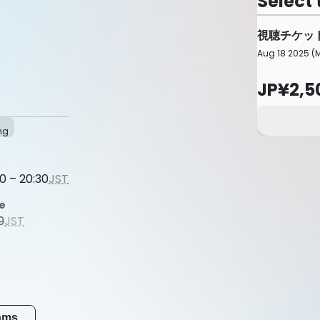
Select 
視聴チケッ
Aug 18 2025 (M
JP¥2,5
ng
0 – 20:30
JST
e
9
JST
eams