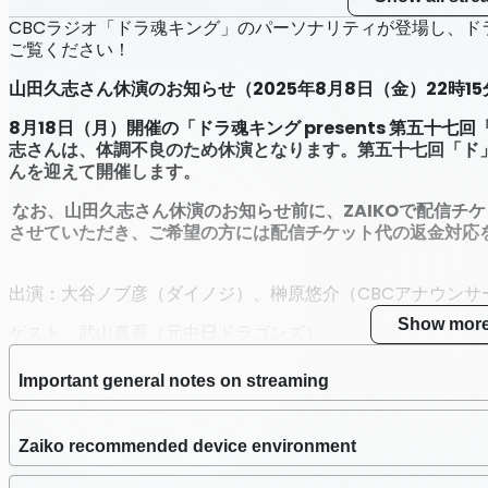
CBCラジオ「ドラ魂キング」のパーソナリティが登場し、
ご覧ください！
山田久志さん休演のお知らせ（2025年8月8日（金）22時15
8月18日（月）開催の「ドラ魂キング presents 第五
志さんは、体調不良のため休演となります。第五十七回「ド
んを迎えて開催します。
なお、山田久志さん休演のお知らせ前に、ZAIKOで配信チ
させていただき、ご希望の方には配信チケット代の返金対応
出演：大谷ノブ彦（ダイノジ）、榊原悠介（CBCアナウンサ
Show mor
ゲスト：武山真吾（元中日ドラゴンズ）
※出演者は予告なく変更となる場合があります。
Important general notes on streaming
配信日時：2025年8月18日（月）19:00生配信開始 20:30生
配信チケット価格：2,500円（税込）※別途手数料がかかり
Zaiko recommended device environment
配信チケット販売期間：2025年7月28日（月）18時00分 ～20