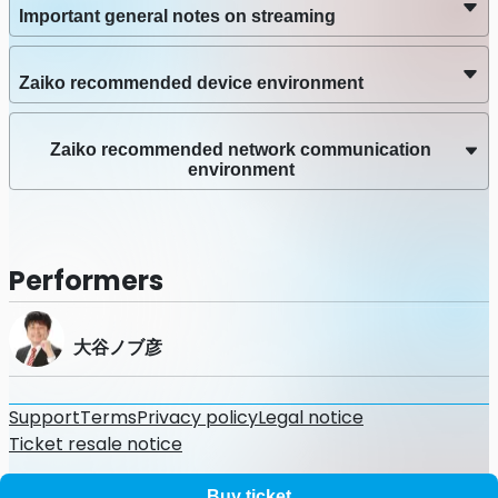
配信チケット販売期間：2025年4月3日（木）12時00分 ～
Important general notes on streaming
2025年4月17日（木）19時00分
アーカイブ視聴：2025年4月17日（木）23時59分まで
Zaiko recommended device environment
Zaiko recommended network communication
environment
Performers
大谷ノブ彦
Support
Terms
Privacy policy
Legal notice
Ticket resale notice
©
Zaiko
K.K.
•
All Rights Reserved
Buy ticket