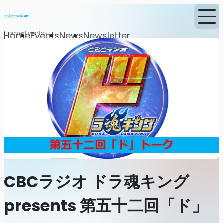
Home
Events
Home
Events
News
Newsletter
CBCラジオ ドラ魂キング
presents 第五十二回「ド」