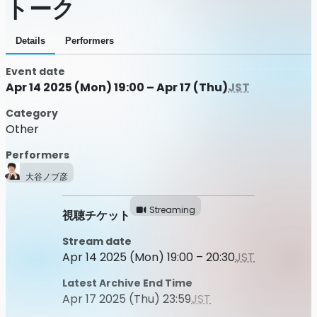
トーク
Details
Performers
Event date
Apr 14 2025 (Mon) 19:00 – Apr 17 (Thu)
JST
Category
Other
Performers
大谷ノブ彦
Streaming
視聴チケット
Stream date
Apr 14 2025 (Mon) 19:00 – 20:30
JST
Latest Archive End Time
Apr 17 2025 (Thu) 23:59
JST